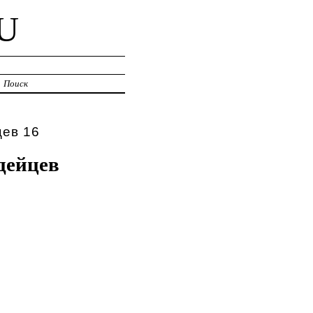
U
Поиск
цев 16
дейцев