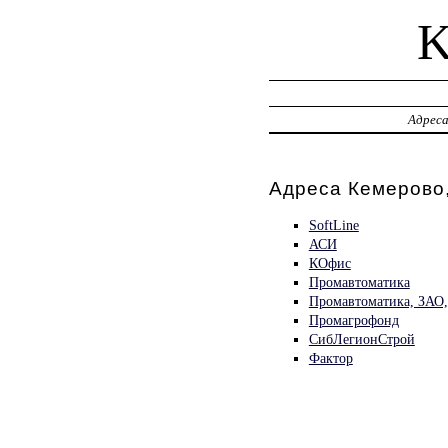
Адрес
Адреса Кемерово,
SoftLine
АСИ
КОфис
Промавтоматика
Промавтоматика, ЗАО,
Промагрофонд
СибЛегионСтрой
Фактор