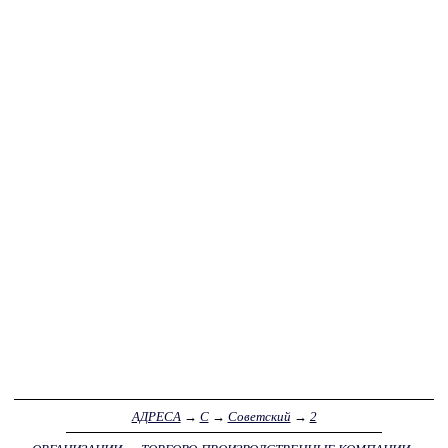
АДРЕСА
→
С
→
Советский
→
2