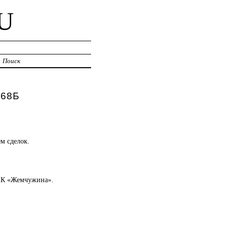
U
Поиск
 68Б
м сделок.
 ЖК «Жемчужина».