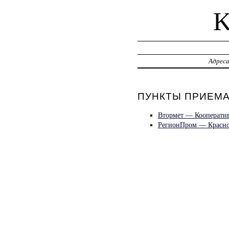
Адрес
ПУНКТЫ ПРИЕМА
Втормет — Кооператив
РегионПром — Красно